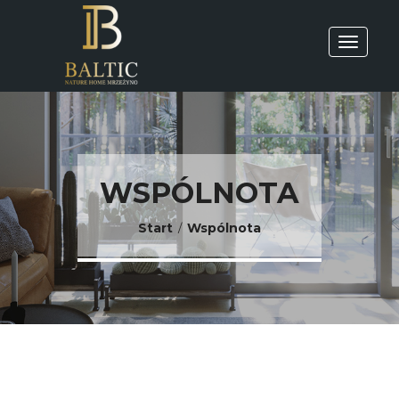
WSPÓLNOTA
Start
Wspólnota
/